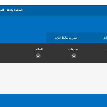
الصفحة باللغة:
العر
ات
أخبار ووسائط إعلام
تصنيفات
النتائج