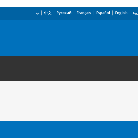
بية
English
Español
Français
Русский
中文