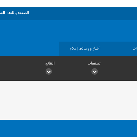
الصفحة باللغة:
العر
ات
أخبار ووسائط إعلام
تصنيفات
النتائج