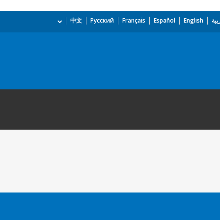
بية
English
Español
Français
Русский
中文