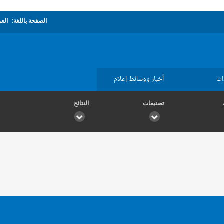
الصفحة باللغة:
العر
ات
أخبار ووسائط إعلام
تصنيفات
النتائج