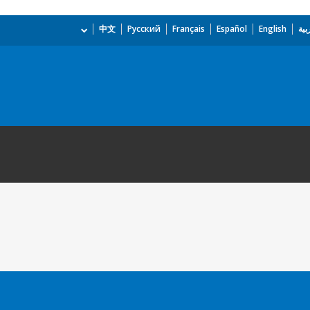
بية
English
Español
Français
Русский
中文