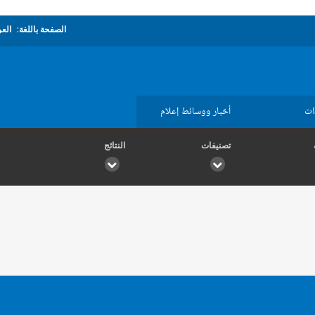
الصفحة باللغة:
العر
ات
أخبار ووسائط إعلام
تصنيفات
النتائج