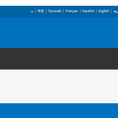
بية
English
Español
Français
Русский
中文