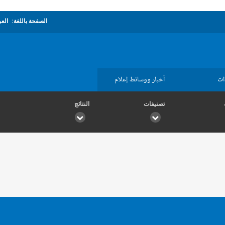
الصفحة باللغة:
العر
ات
أخبار ووسائط إعلام
تصنيفات
النتائج