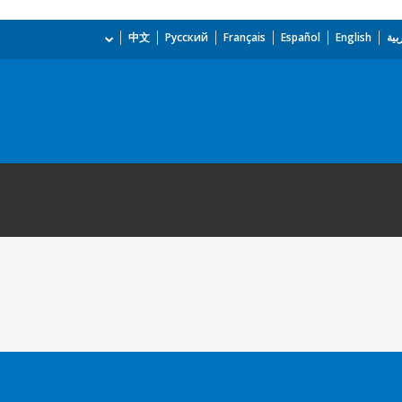
بية
English
Español
Français
Русский
中文