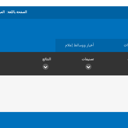
الصفحة باللغة:
العر
ات
أخبار ووسائط إعلام
تصنيفات
النتائج