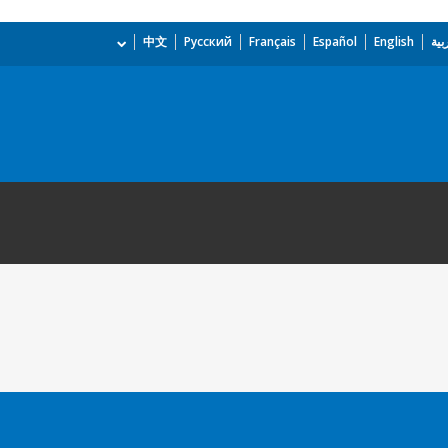
بية
English
Español
Français
Русский
中文