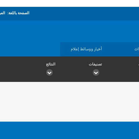
الصفحة باللغة:
العر
ات
أخبار ووسائط إعلام
تصنيفات
النتائج