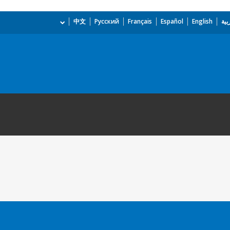
بية
English
Español
Français
Русский
中文