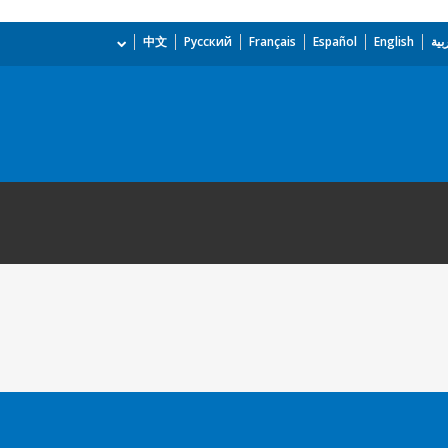
بية
English
Español
Français
Русский
中文