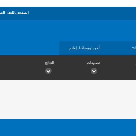
الصفحة باللغة:
العر
ات
أخبار ووسائط إعلام
تصنيفات
النتائج