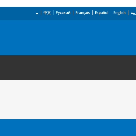
بية
English
Español
Français
Русский
中文