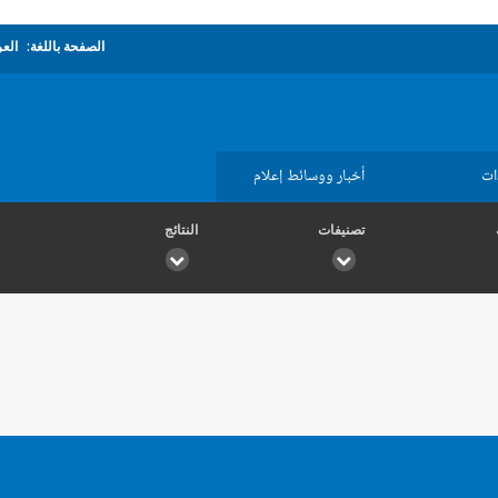
الصفحة باللغة:
العر
ات
أخبار ووسائط إعلام
تصنيفات
النتائج