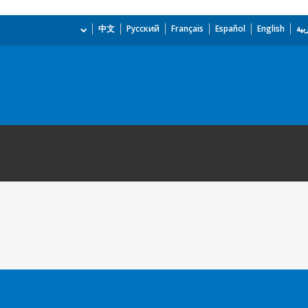
بية
English
Español
Français
Русский
中文