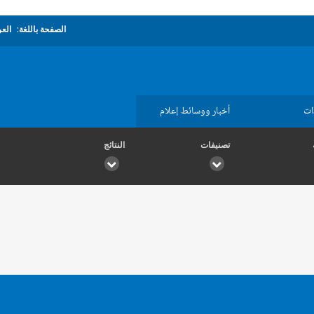
الصفحة باللغة:
العر
ات
أخبار ووسائط إعلام
تصنيفات
النتائج