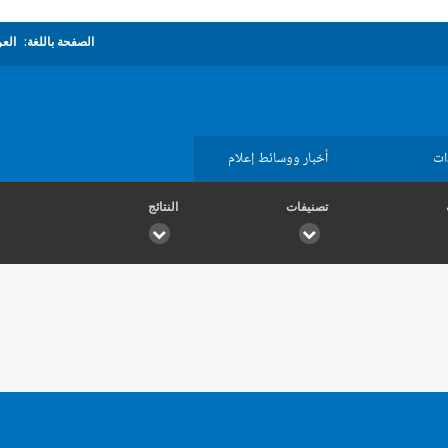
الصفحة باللغة:
العر
ات
أخبار ووسائط إعلام
تصنيفات
النتائج