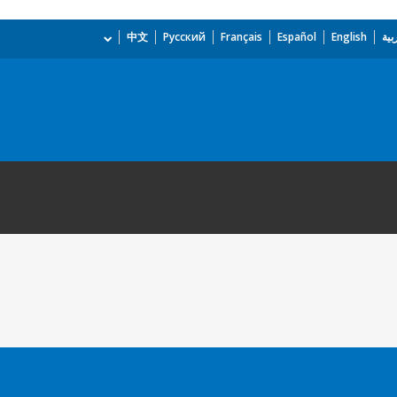
بية
English
Español
Français
Русский
中文