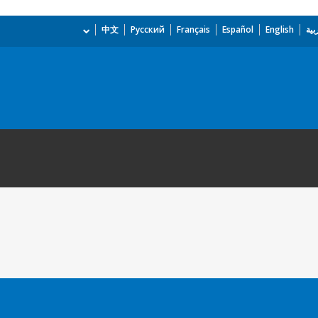
بية
English
Español
Français
Русский
中文