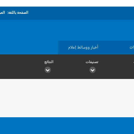
الصفحة باللغة:
العر
ات
أخبار ووسائط إعلام
تصنيفات
النتائج