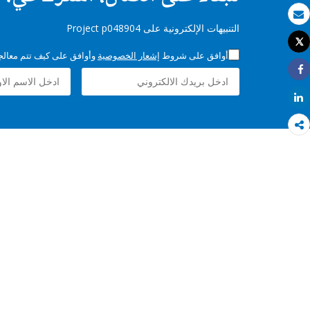
بريد الكتروني
التنبيهات الإلكترونية على Project p048904
Tweet
طباعة
أوافق على شروط
إشعار الخصوصية
وأوافق على كيف تتم معالجة 
Share
Share