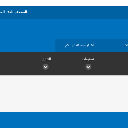
الصفحة باللغة:
العر
ات
أخبار ووسائط إعلام
تصنيفات
النتائج