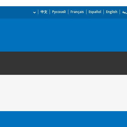
بية
English
Español
Français
Русский
中文