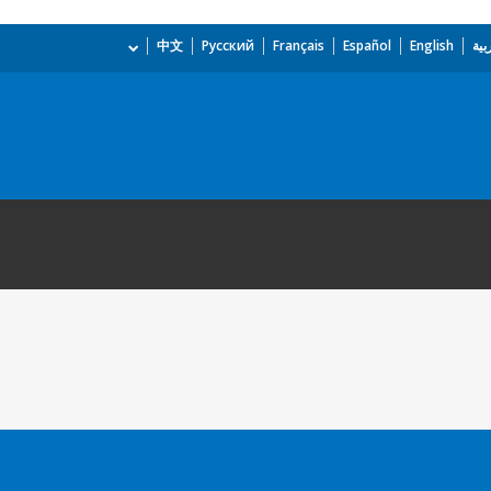
بية
English
Español
Français
Русский
中文