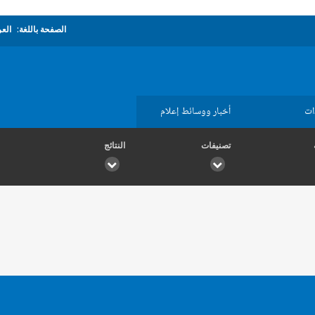
الصفحة باللغة:
العر
ات
أخبار ووسائط إعلام
تصنيفات
النتائج