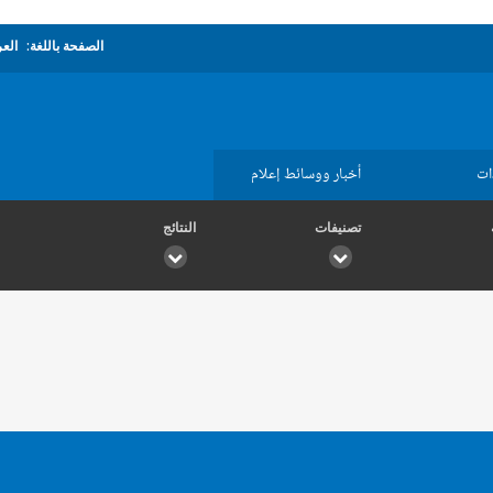
الصفحة باللغة:
العر
ات
أخبار ووسائط إعلام
تصنيفات
النتائج