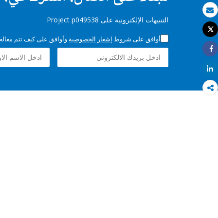
بريد الكتروني
التنبيهات الإلكترونية على Project p049538
Tweet
طباعة
أوافق على شروط
إشعار الخصوصية
وأوافق على كيف تتم معالجة 
Share
Share