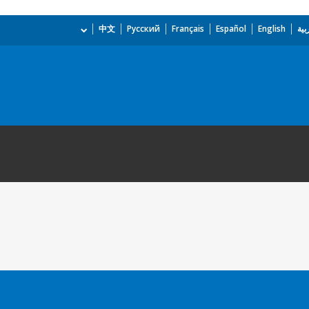
بية
English
Español
Français
Русский
中文