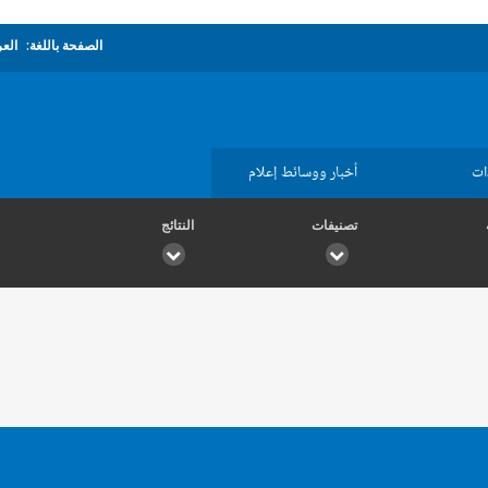
الصفحة باللغة:
العر
ات
أخبار ووسائط إعلام
تصنيفات
النتائج