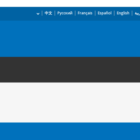
بية
English
Español
Français
Русский
中文