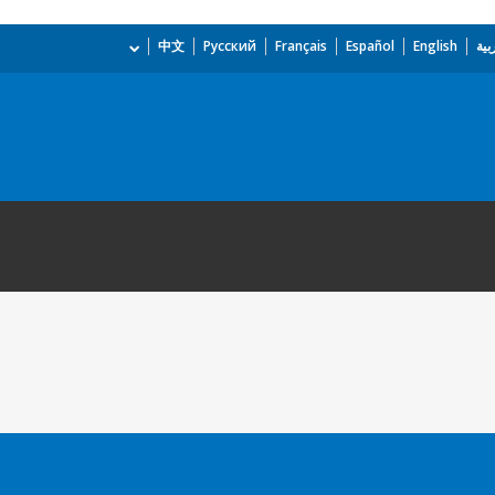
بية
English
Español
Français
Русский
中文