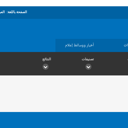
الصفحة باللغة:
العر
ات
أخبار ووسائط إعلام
تصنيفات
النتائج