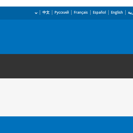
بية
English
Español
Français
Русский
中文