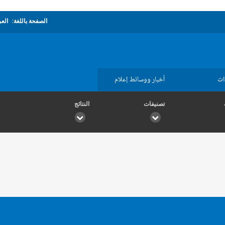
الصفحة باللغة:
العر
ات
أخبار ووسائط إعلام
تصنيفات
النتائج