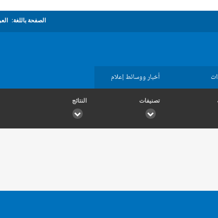
الصفحة باللغة:
العر
ات
أخبار ووسائط إعلام
تصنيفات
النتائج