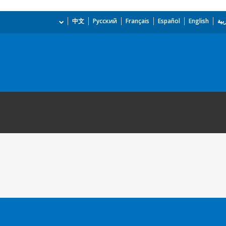
بية
English
Español
Français
Русский
中文