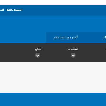
الصفحة باللغة:
العر
ات
أخبار ووسائط إعلام
تصنيفات
النتائج