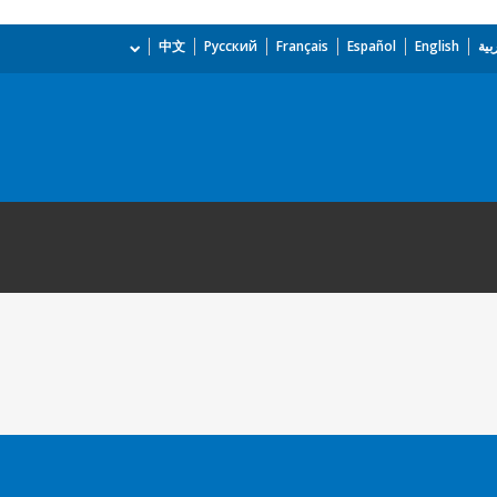
بية
English
Español
Français
Русский
中文