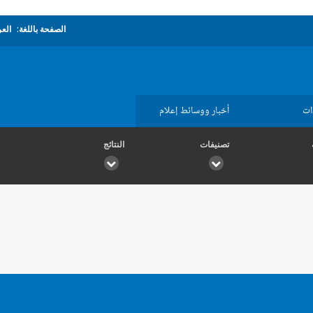
الصفحة باللغة:
العر
ات
أخبار ووسائط إعلام
تصنيفات
النتائج