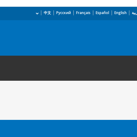
بية
English
Español
Français
Русский
中文