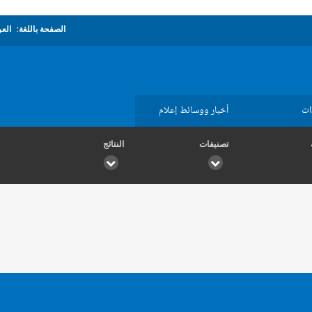
الصفحة باللغة:
العر
ات
أخبار ووسائط إعلام
تصنيفات
النتائج