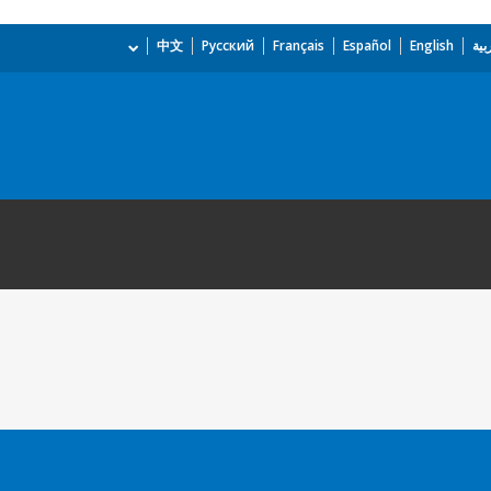
بية
English
Español
Français
Русский
中文