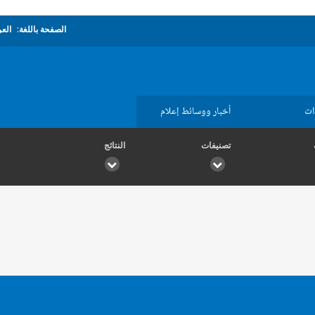
الصفحة باللغة:
العر
ات
أخبار ووسائط إعلام
تصنيفات
النتائج