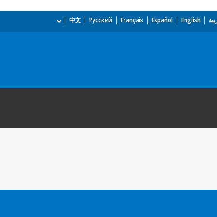
بية
English
Español
Français
Русский
中文