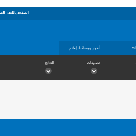
الصفحة باللغة:
العر
ات
أخبار ووسائط إعلام
تصنيفات
النتائج