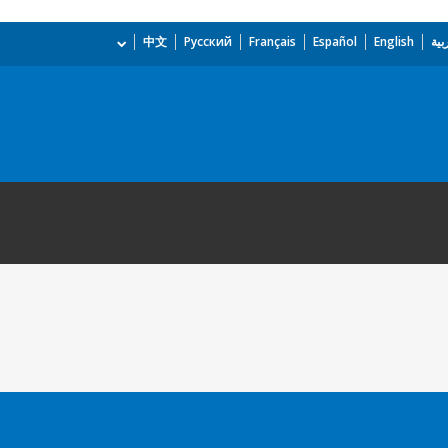
بية
English
Español
Français
Русский
中文