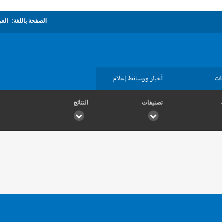
الصفحة باللغة:
العر
ات
أخبار ووسائط إعلام
تصنيفات
النتائج