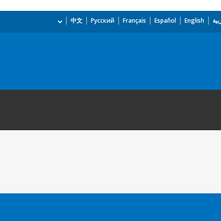
بية
English
Español
Français
Русский
中文