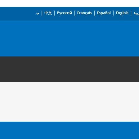
بية
English
Español
Français
Русский
中文