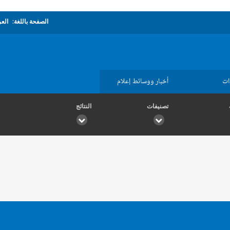
الصفحة باللغة:
العر
ات
أخبار ووسائط إعلام
تصنيفات
النتائج