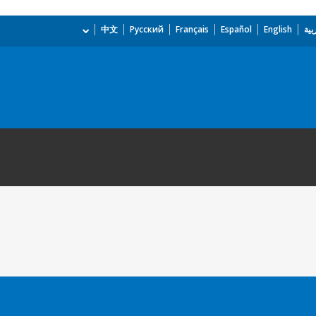
بية
English
Español
Français
Русский
中文