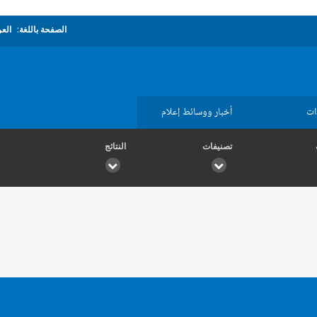
الصفحة باللغة:
العر
ات
أخبار ووسائط إعلام
تصنيفات
النتائج