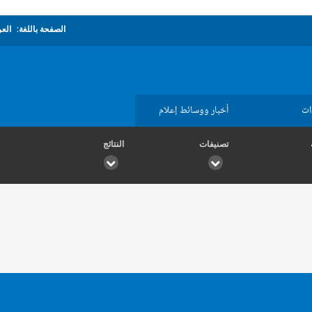
الصفحة باللغة:
العر
ات
أخبار ووسائط إعلام
تصنيفات
النتائج