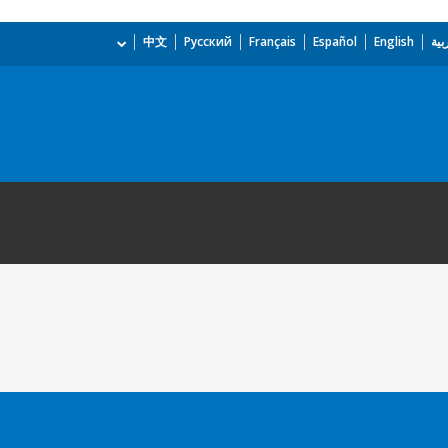
بية
English
Español
Français
Русский
中文