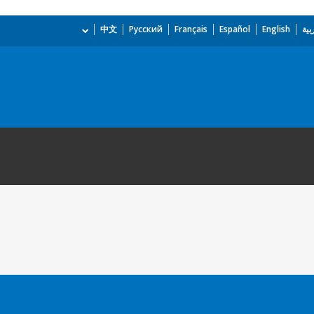
بية
English
Español
Français
Русский
中文