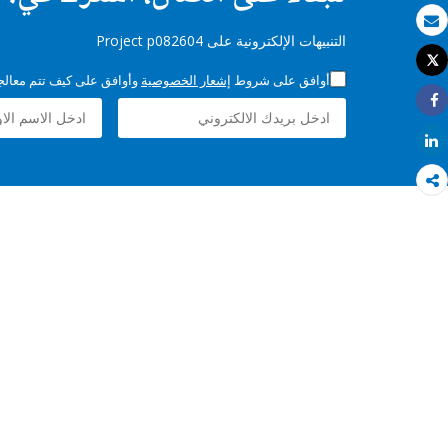
بريد الكتروني
التنبيهات الإلكترونية على Project p082604
Tweet
طباعة
أوافق على شروط
إشعار الخصوصية
وأوافق على كيف تتم معالجة 
Share
Share