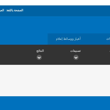
الصفحة باللغة:
العر
ات
أخبار ووسائط إعلام
تصنيفات
النتائج