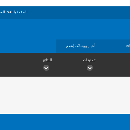
الصفحة باللغة:
العر
ات
أخبار ووسائط إعلام
تصنيفات
النتائج