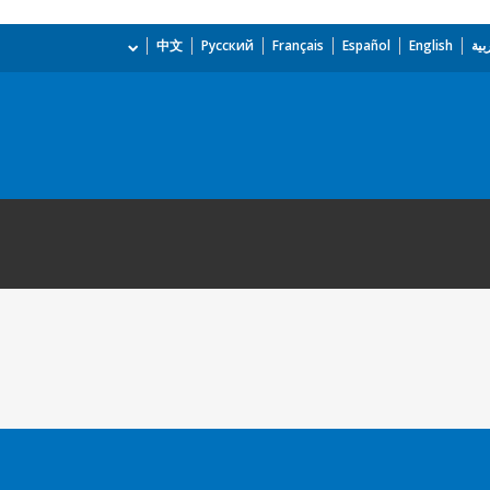
بية
English
Español
Français
Русский
中文