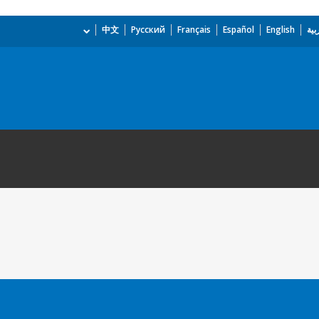
بية
English
Español
Français
Русский
中文