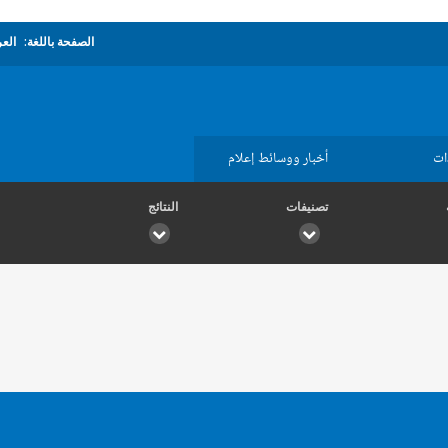
الصفحة باللغة:
العر
ات
أخبار ووسائط إعلام
تصنيفات
النتائج