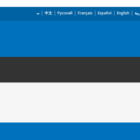
بية
English
Español
Français
Русский
中文