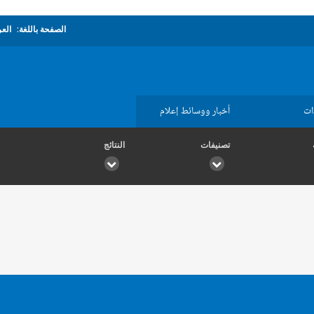
الصفحة باللغة:
العر
ات
أخبار ووسائط إعلام
تصنيفات
النتائج