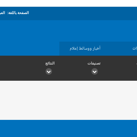
الصفحة باللغة:
العر
ات
أخبار ووسائط إعلام
تصنيفات
النتائج