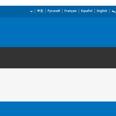
بية
English
Español
Français
Русский
中文