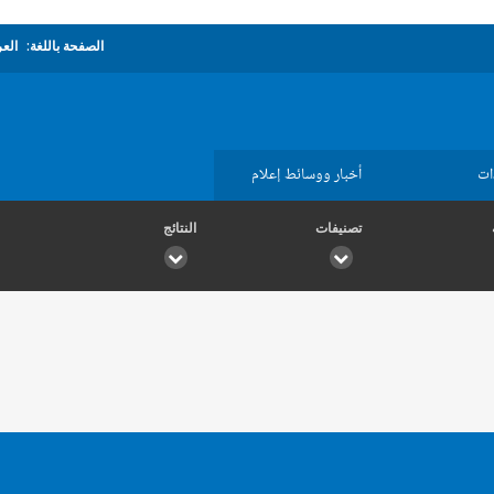
الصفحة باللغة:
العر
ات
أخبار ووسائط إعلام
تصنيفات
النتائج