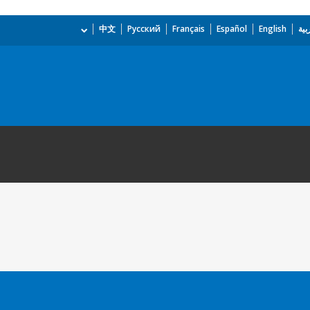
بية
English
Español
Français
Русский
中文