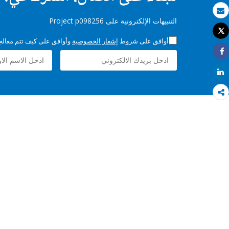
بريد الكتروني
التنبيهات الإلكترونية على Project p098256
Tweet
طباعة
أوافق على شروط
إشعار الخصوصية
وأوافق على كيف تتم معالجة 
Share
Share