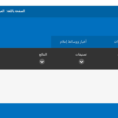
الصفحة باللغة:
العر
ات
أخبار ووسائط إعلام
تصنيفات
النتائج