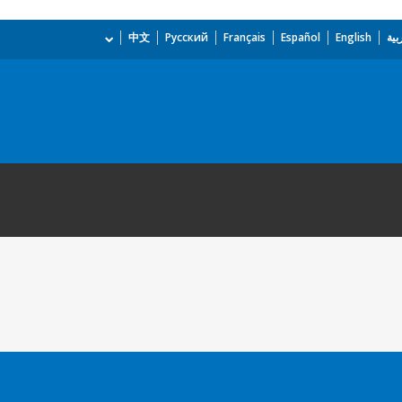
بية
English
Español
Français
Русский
中文