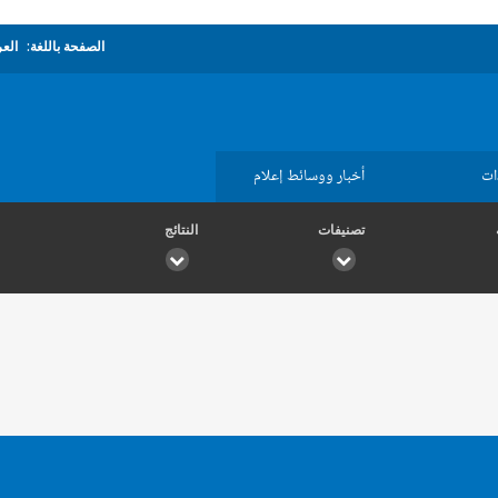
الصفحة باللغة:
العر
ات
أخبار ووسائط إعلام
تصنيفات
النتائج