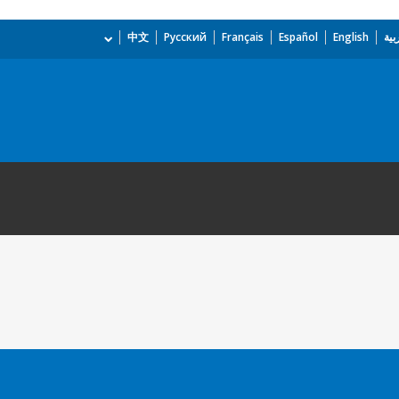
بية
English
Español
Français
Русский
中文