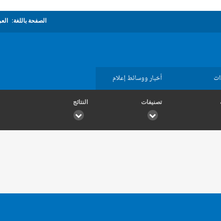
الصفحة باللغة:
العر
ات
أخبار ووسائط إعلام
تصنيفات
النتائج