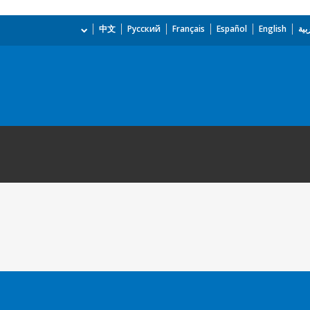
بية
English
Español
Français
Русский
中文