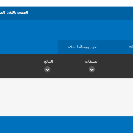
الصفحة باللغة:
العر
ات
أخبار ووسائط إعلام
تصنيفات
النتائج