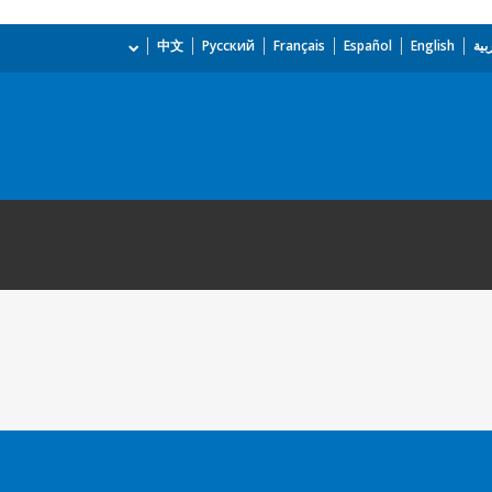
بية
English
Español
Français
Русский
中文