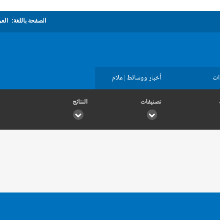
الصفحة باللغة:
العر
ات
أخبار ووسائط إعلام
تصنيفات
النتائج