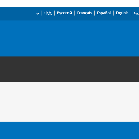
بية
English
Español
Français
Русский
中文