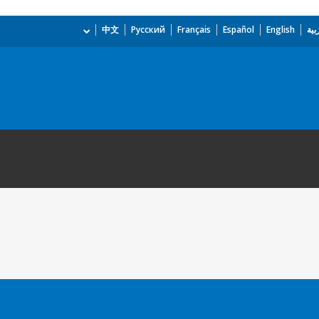
بية
English
Español
Français
Русский
中文