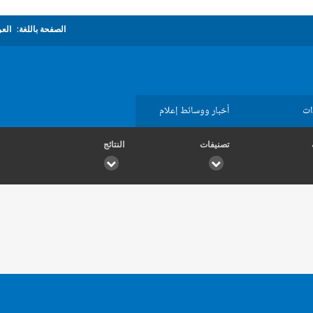
الصفحة باللغة:
العر
ات
أخبار ووسائط إعلام
تصنيفات
النتائج