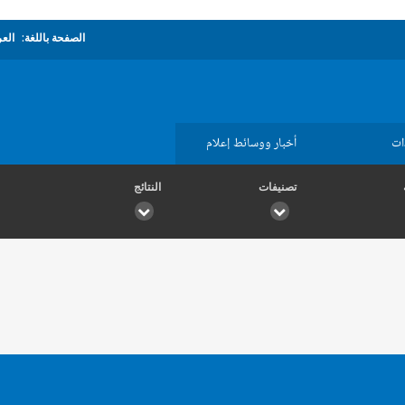
الصفحة باللغة:
العر
ات
أخبار ووسائط إعلام
تصنيفات
النتائج