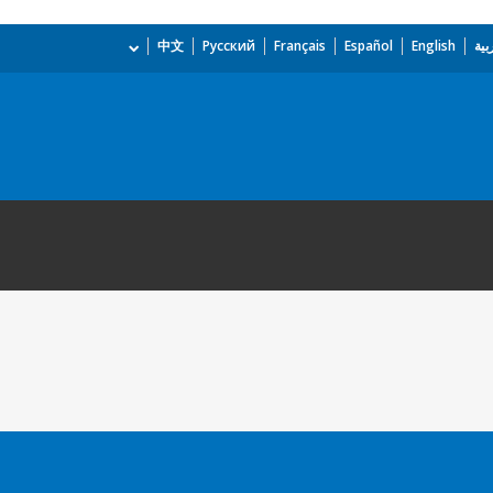
بية
English
Español
Français
Русский
中文