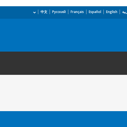
بية
English
Español
Français
Русский
中文