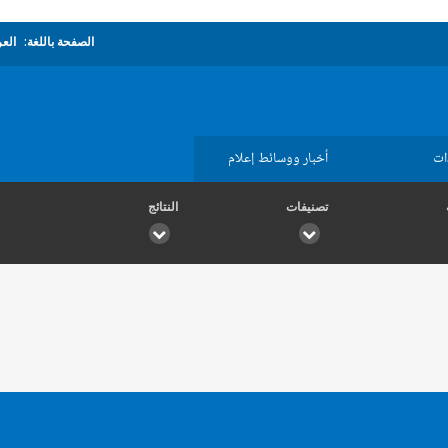
الصفحة باللغة:
العر
ات
أخبار ووسائط إعلام
تصنيفات
النتائج