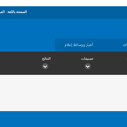
الصفحة باللغة:
العر
ات
أخبار ووسائط إعلام
تصنيفات
النتائج