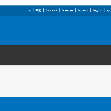
بية
English
Español
Français
Русский
中文