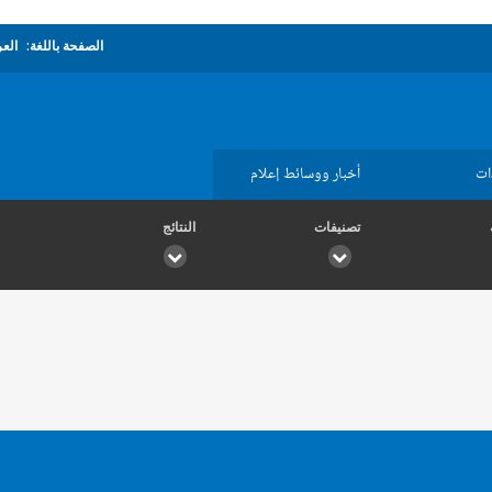
الصفحة باللغة:
العر
ات
أخبار ووسائط إعلام
تصنيفات
النتائج