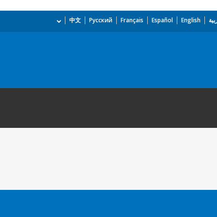
بية
English
Español
Français
Русский
中文