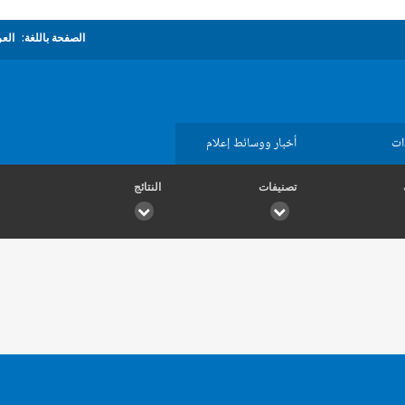
الصفحة باللغة:
العر
ات
أخبار ووسائط إعلام
تصنيفات
النتائج