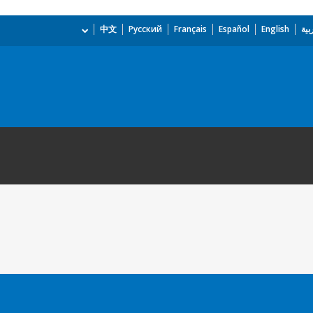
بية
English
Español
Français
Русский
中文