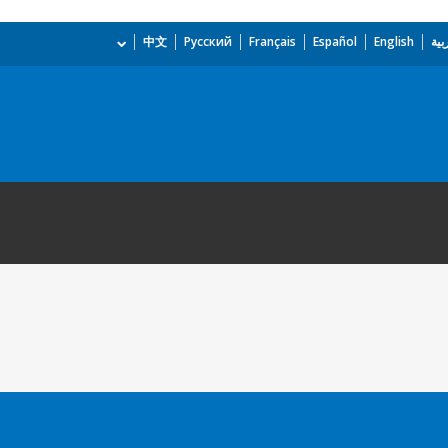
بية
English
Español
Français
Русский
中文