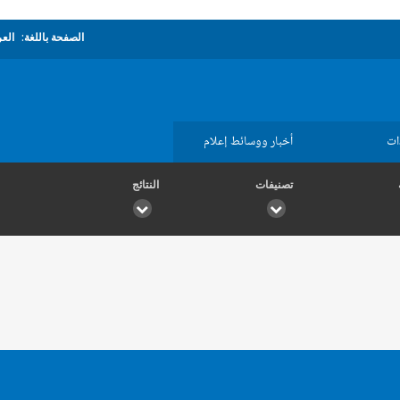
الصفحة باللغة:
العر
ات
أخبار ووسائط إعلام
تصنيفات
النتائج