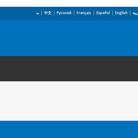
بية
English
Español
Français
Русский
中文