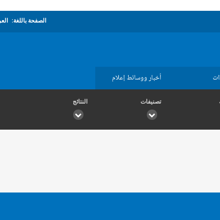
الصفحة باللغة:
العر
ات
أخبار ووسائط إعلام
تصنيفات
النتائج