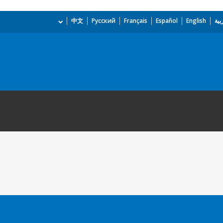
بية
English
Español
Français
Русский
中文