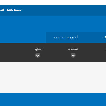
الصفحة باللغة:
العر
ات
أخبار ووسائط إعلام
تصنيفات
النتائج