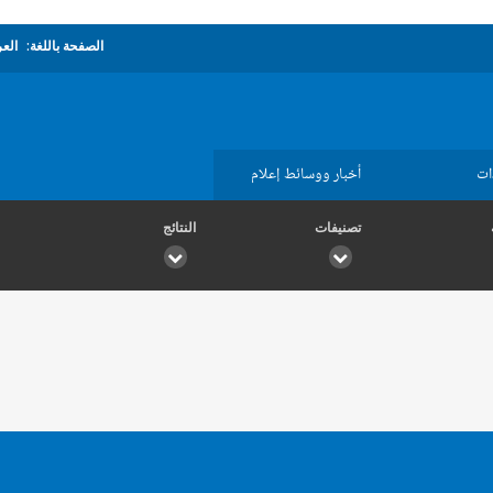
الصفحة باللغة:
العر
ات
أخبار ووسائط إعلام
تصنيفات
النتائج