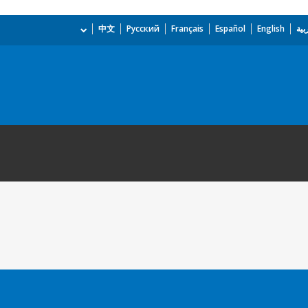
بية
English
Español
Français
Русский
中文