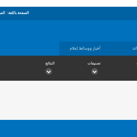
الصفحة باللغة:
العر
ات
أخبار ووسائط إعلام
تصنيفات
النتائج