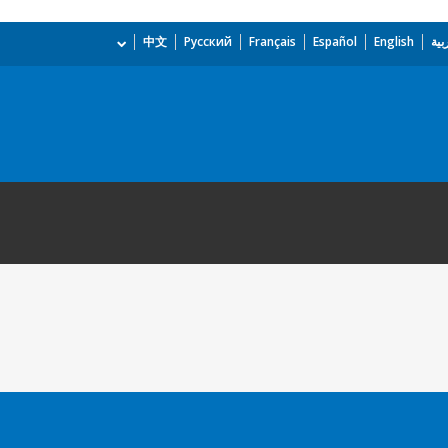
بية
English
Español
Français
Русский
中文